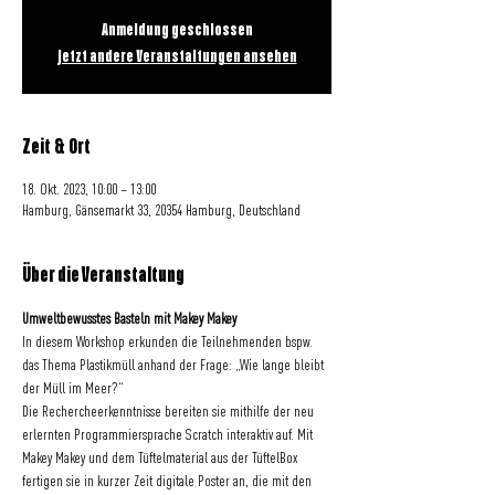
Anmeldung geschlossen
Jetzt andere Veranstaltungen ansehen
Zeit & Ort
18. Okt. 2023, 10:00 – 13:00
Hamburg, Gänsemarkt 33, 20354 Hamburg, Deutschland
Über die Veranstaltung
Umweltbewusstes Basteln mit Makey Makey 
In diesem Workshop erkunden die Teilnehmenden bspw. 
das Thema Plastikmüll anhand der Frage: „Wie lange bleibt 
der Müll im Meer?“
Die Rechercheerkenntnisse bereiten sie mithilfe der neu 
erlernten Programmiersprache Scratch interaktiv auf. Mit 
Makey Makey und dem Tüftelmaterial aus der TüftelBox 
fertigen sie in kurzer Zeit digitale Poster an, die mit den 