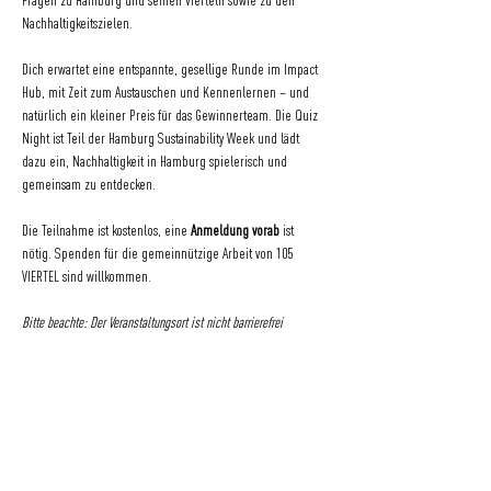
Fragen zu Hamburg und seinen Vierteln sowie zu den 
Nachhaltigkeitszielen.
Dich erwartet eine entspannte, gesellige Runde im Impact 
Hub, mit Zeit zum Austauschen und Kennenlernen – und 
natürlich ein kleiner Preis für das Gewinnerteam. Die Quiz 
Night ist Teil der Hamburg Sustainability Week und lädt 
dazu ein, Nachhaltigkeit in Hamburg spielerisch und 
gemeinsam zu entdecken.
Die Teilnahme ist kostenlos, eine 
Anmeldung vorab
 ist 
nötig. Spenden für die gemeinnützige Arbeit von 105 
VIERTEL sind willkommen.
Bitte beachte: Der Veranstaltungsort ist nicht barrierefrei