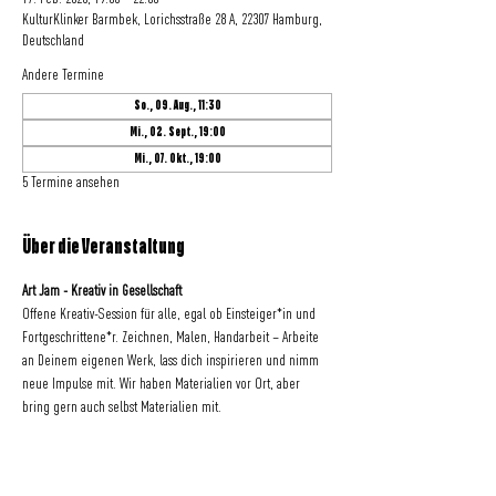
KulturKlinker Barmbek, Lorichsstraße 28 A, 22307 Hamburg,
Deutschland
Andere Termine
So., 09. Aug., 11:30
Mi., 02. Sept., 19:00
Mi., 07. Okt., 19:00
5 Termine ansehen
Über die Veranstaltung
Art Jam - Kreativ in Gesellschaft
Offene Kreativ-Session für alle, egal ob Einsteiger*in und 
Fortgeschrittene*r. Zeichnen, Malen, Handarbeit – Arbeite 
an Deinem eigenen Werk, lass dich inspirieren und nimm 
neue Impulse mit. Wir haben Materialien vor Ort, aber 
bring gern auch selbst Materialien mit.