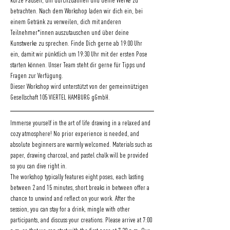
kurze Pausen, um durchzuatmen und deine Werke zu 
betrachten. Nach dem Workshop laden wir dich ein, bei 
einem Getränk zu verweilen, dich mit anderen 
Teilnehmer*innen auszutauschen und über deine 
Kunstwerke zu sprechen. Finde Dich gerne ab 19:00 Uhr 
ein, damit wir pünktlich um 19:30 Uhr mit der ersten Pose 
starten können. Unser Team steht dir gerne für Tipps und 
Fragen zur Verfügung.
Dieser Workshop wird unterstützt von der gemeinnützigen 
Gesellschaft 105 VIERTEL HAMBURG gGmbH.
Immerse yourself in the art of life drawing in a relaxed and 
cozy atmosphere! No prior experience is needed, and 
absolute beginners are warmly welcomed. Materials such as 
paper, drawing charcoal, and pastel chalk will be provided 
so you can dive right in.
The workshop typically features eight poses, each lasting 
between 2 and 15 minutes, short breaks in between offer a 
chance to unwind and reflect on your work. After the 
session, you can stay for a drink, mingle with other 
participants, and discuss your creations. Please arrive at 7:00 