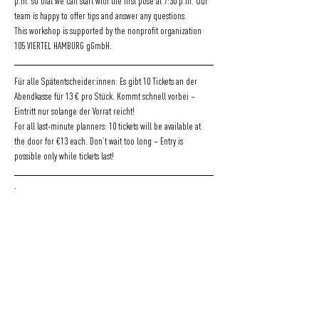
p.m. so that we can start with the first pose at 7:30 p.m. Our 
team is happy to offer tips and answer any questions.
This workshop is supported by the nonprofit organization 
105 VIERTEL HAMBURG gGmbH.
Für alle Spätentscheider:innen: Es gibt 10 Tickets an der 
Abendkasse für 13 € pro Stück. Kommt schnell vorbei – 
Eintritt nur solange der Vorrat reicht!
For all last-minute planners: 10 tickets will be available at 
the door for €13 each. Don’t wait too long – Entry is 
possible only while tickets last!
Instagram: 
https://www.instagram.com/lifedrawinghamburg
https://www.i
nstagram.com/105viertelkultur
Tickets: 
https://www.universe.com/users/105-viertel-hamburg-
ggmbh-ML3G5C