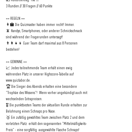
💵 Kulturbeitrag: 10€ ⁉ 
3 Runden // 30 Fragen // 60 Punkte   
== REGELN ==   
👨‍🏫 Die Quizmaster haben immer recht! Immer.   
📵 Handys, Smartphones, oder anderer Schnickschnack 
sind während der Fragerunden untersagt!   
👨‍👩‍👧‍👦 Euer Team darf maximal aus 8 Personen 
bestehen!   
== GEWINNE ==   
📈 Jedes teilnehmende Team erhält einen ewig 
währenden Platz in unserer Highscore-Tabelle auf 
www.quizlabor.de
.   
🏆 Die Sieger des Abends erhalten eine besondere 
"Trophäe des Wissens"!  Wenn vorher angekündigt auch mit 
wechselnden Extrapreisen.   
🎖 Die punktbesten Teams der aktuellen Runde erhalten zur 
Belohnung einen Schnaps pro Nase.   
🥉 Ein zufällig gewähltes Team zwischen Platz 2 und dem 
vorletzten Platz  erhält den sogenannten "Mittelmäßigkeits-
Preis" - eine sorgfältig  ausgewählte Flasche Schnaps!   