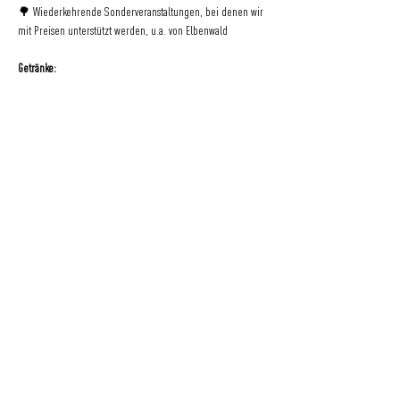
🌳 Wiederkehrende Sonderveranstaltungen, bei denen wir 
mit Preisen unterstützt werden, u.a. von Elbenwald
Getränke:
Das Mitbringen eigener Getränke ist nicht gestattet.
Speisen:
Eigene Speisen können mitgebracht werden. Wir bitten 
jedoch darum, diese nach der Veranstaltung selbst zu 
entsorgen. Vielen Dank für eure Mithilfe!
Wir danken für euer Verständnis und wünschen euch viel 
Spaß beim Quizlabor!
___________
Veranstaltet von 
Quizlabor