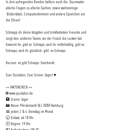
In drei aufregenden Runden ballern euch die  Quizmaster 
allerlei Fragen zu allerlei Sachen, sowie wahnsinnige 
 Bilderrätsel, Computerstimmen und andere Spielchen um 
die Ohren!   
Schnapp dir deine klügsten und trinkfestesten Freunde und 
zeigt den  anderen Teams, wo der Frosch die Locken hat. 
Gewinnt ihr, gibt es  Schnaps, seid ihr mittelmäßig, gibt es 
Schnaps, seid ihr glücklich, gibt  es Schnaps. 
Kurzum: es gibt Schnaps. Geschenkt.   
Euer Quizlabor, Euer Grüner Jäger! ♥   
== FAKTENCHECK ==   
🌐 
www.quizlabor.de
🏨 Grüner Jäger 
🚋 Neuer Pferdemarkt 36 | 20359 Hamburg 
📅 jeden 2. & 4. Dienstag im Monat 
🕢 Einlass: ab 18 Uhr 
🕗 Beginn: 19 Uhr 