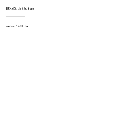
TICKETS: ab 9,50 Euro
___________
Einlass: 19:30 Uhr
Beginn: 20:00 Uhr
KONTAKT