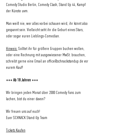
Comedy Studio Berlin, Comedy Clash, Stand Up 44, Kampf 
der Künste uvm.
Man weiß nie, wer alles vorbei schauen wird, ihr könnt also 
gespannt sein. Vielleicht seht ihr die Geburt eines Stars, 
oder sogar euren Lieblings-Comedian.
Hinweis:
 Solltet ihr für größere Gruppen buchen wollen, 
oder eine Rechnung mit ausgewiesener MwSt. brauchen, 
schreibt gerne eine Email an 
office@schnackstandup.de
 vor 
eurem Kauf!
+++ Ab 18 Jahren +++
Wir bringen jeden Monat über 2000 Comedy Fans zum 
lachen, bist du einer davon?
Wir freuen uns auf euch!
Euer SCHNACK Stand-Up Team
Tickets Kaufen