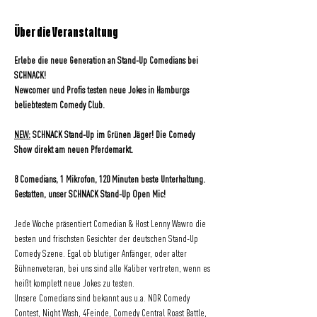
Über die Veranstaltung
Erlebe die neue Generation an Stand-Up Comedians bei 
SCHNACK! 
Newcomer und Profis testen neue Jokes in Hamburgs 
beliebtestem Comedy Club.
NEW:
 SCHNACK Stand-Up im Grünen Jäger! Die Comedy 
Show direkt am neuen Pferdemarkt.
8 Comedians, 1 Mikrofon, 120 Minuten beste Unterhaltung.
Gestatten, unser SCHNACK Stand-Up Open Mic!
Jede Woche präsentiert Comedian & Host Lenny Wawro die 
besten und frischsten Gesichter der deutschen Stand-Up 
Comedy Szene. Egal ob blutiger Anfänger, oder alter 
Bühnenveteran, bei uns sind alle Kaliber vertreten, wenn es 
heißt komplett neue Jokes zu testen.
Unsere Comedians sind bekannt aus u.a. NDR Comedy 
Contest, Night Wash, 4Feinde, Comedy Central Roast Battle, 