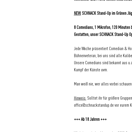
NEW:
 SCHNACK Stand-Up im Grünen Jäg
8 Comedians, 1 Mikrofon, 120 Minuten 
Gestatten, unser SCHNACK Stand-Up O
Jede Woche präsentiert Comedian & Hos
Bühnenveteran, bei uns sind alle Kalibe
Unsere Comedians sind bekannt aus u.a
Kampf der Künste uvm.
Man weiß nie, wer alles vorbei schauen 
Hinweis:
 Solltet ihr für größere Grupp
office@schnackstandup.de
 vor eurem K
+++ Ab 18 Jahren +++