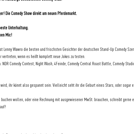
er! Die Comedy Show direkt am neuen Pferdemarkt.
beste Unterhaltung.
pen Mic!
t Lenny Wawro die besten und frischsten Gesichter der deutschen Stand-Up Comedy Szene. 
r vertreten, wenn es heißt komplett neue Jokes zu testen.
. NDR Comedy Contest, Night Wash, 4Feinde, Comedy Central Roast Battle, Comedy Studio
wird, ihr könnt also gespannt sein. Vielleicht seht ihr die Geburt eines Stars, oder sogar
en buchen wollen, oder eine Rechnung mit ausgewiesener MwSt. brauchen, schreibt gerne e
auf!