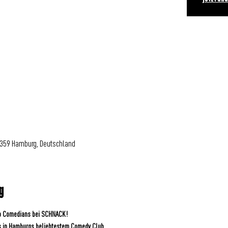
0359 Hamburg, Deutschland
g
Up Comedians bei SCHNACK! 
s in Hamburgs beliebtestem Comedy Club.