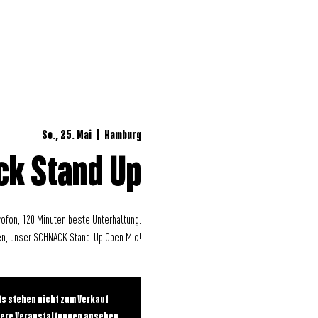
UNGEN
So., 25. Mai
  |  
Hamburg
ck Stand Up
ofon, 120 Minuten beste Unterhaltung.
en, unser SCHNACK Stand-Up Open Mic!
ts stehen nicht zum Verkauf
dere Veranstaltungen ansehen