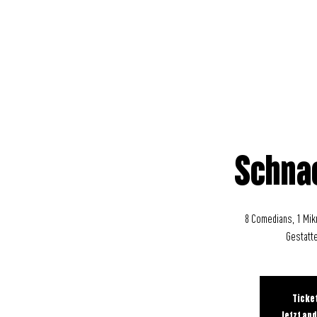
WIRKUNG
RÄUME
VERANSTALT
Schna
8 Comedians, 1 Mikr
Gestatt
Ticke
Jetzt an