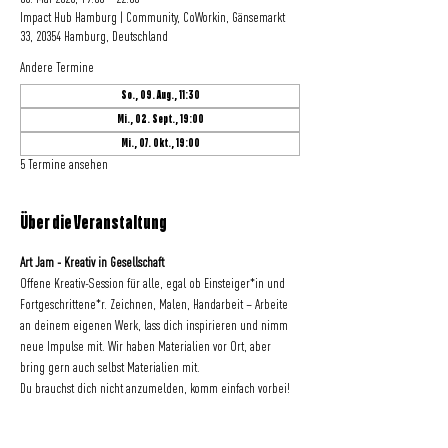
Impact Hub Hamburg | Community, CoWorkin, Gänsemarkt
33, 20354 Hamburg, Deutschland
Andere Termine
So., 09. Aug., 11:30
Mi., 02. Sept., 19:00
Mi., 07. Okt., 19:00
5 Termine ansehen
Über die Veranstaltung
Art Jam - Kreativ in Gesellschaft
Offene Kreativ-Session für alle, egal ob Einsteiger*in und 
Fortgeschrittene*r. Zeichnen, Malen, Handarbeit – Arbeite 
an deinem eigenen Werk, lass dich inspirieren und nimm 
neue Impulse mit. Wir haben Materialien vor Ort, aber 
bring gern auch selbst Materialien mit.
Du brauchst dich nicht anzumelden, komm einfach vorbei!