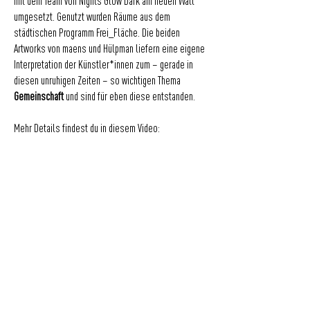
mit dem Team von Nights Glow Dark am neuen Wall
umgesetzt. Genutzt wurden Räume aus dem
städtischen Programm Frei_Fläche. Die beiden
Artworks von maens und Hülpman liefern eine eigene
Interpretation der Künstler*innen zum – gerade in
diesen unruhigen Zeiten – so wichtigen Thema
Gemeinschaft
und sind für eben diese entstanden.
Mehr Details findest du in diesem Video:
Für Fragen geht’s hier zum Kontakt