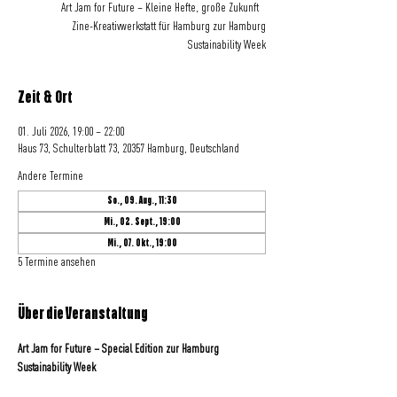
Art Jam for Future – Kleine Hefte, große Zukunft
Zine-Kreativwerkstatt für Hamburg zur Hamburg
Sustainability Week
Zeit & Ort
01. Juli 2026, 19:00 – 22:00
Haus 73, Schulterblatt 73, 20357 Hamburg, Deutschland
Andere Termine
So., 09. Aug., 11:30
Mi., 02. Sept., 19:00
Mi., 07. Okt., 19:00
5 Termine ansehen
Über die Veranstaltung
Art Jam for Future – Special Edition zur Hamburg 
Sustainability Week