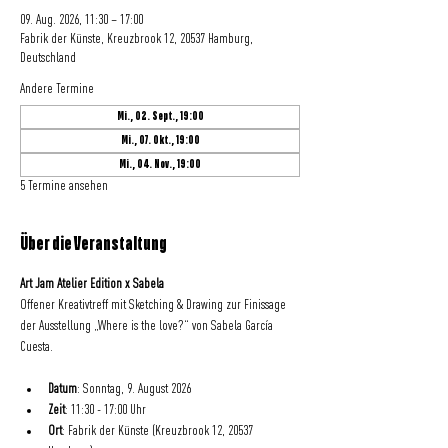
09. Aug. 2026, 11:30 – 17:00
Fabrik der Künste, Kreuzbrook 12, 20537 Hamburg,
Deutschland
Andere Termine
Mi., 02. Sept., 19:00
Mi., 07. Okt., 19:00
Mi., 04. Nov., 19:00
5 Termine ansehen
Über die Veranstaltung
Art Jam Atelier Edition x Sabela
Offener Kreativtreff mit Sketching & Drawing zur Finissage 
der Ausstellung „Where is the love?“ von Sabela García 
Cuesta.
Datum
: Sonntag, 9. August 2026
Zeit
: 11:30 - 17:00 Uhr
Ort
: Fabrik der Künste (Kreuzbrook 12, 20537 