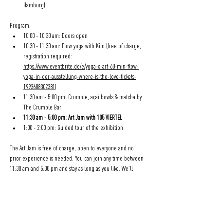
Hamburg)
Program:
10:00 - 10:30 am: Doors open
10:30 - 11:30 am: Flow yoga with Kim (free of charge, 
registration required: 
https://www.eventbrite.de/e/yoga-x-art-60-min-flow-
yoga-in-der-ausstellung-where-is-the-love-tickets-
1993688302381
)
11:30 am - 5:00 pm: Crumble, açaí bowls & matcha by 
The Crumble Bar
11:30 am - 5:00 pm: Art Jam with 105 VIERTEL
1:00 - 2:00 pm: Guided tour of the exhibition
The Art Jam is free of charge, open to everyone and no 
prior experience is needed. You can join any time between 
11:30 am and 5:00 pm and stay as long as you like. We’ll 
provide some materials on site, but feel free to bring your 
own sketching or drawing supplies.
The exhibition “Where is the love?” brings together 