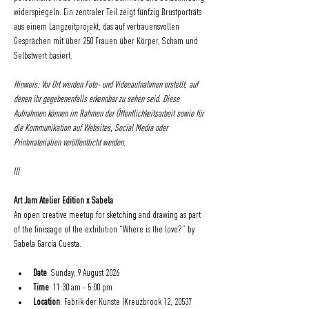
widerspiegeln. Ein zentraler Teil zeigt fünfzig Brustporträts 
aus einem Langzeitprojekt, das auf vertrauensvollen 
Gesprächen mit über 250 Frauen über Körper, Scham und 
Selbstwert basiert.
Hinweis: Vor Ort werden Foto- und Videoaufnahmen erstellt, auf 
denen ihr gegebenenfalls erkennbar zu sehen seid. Diese 
Aufnahmen können im Rahmen der Öffentlichkeitsarbeit sowie für 
die Kommunikation auf Websites, Social Media oder 
Printmaterialien veröffentlicht werden.
///
Art Jam Atelier Edition x Sabela
An open creative meetup for sketching and drawing as part 
of the finissage of the exhibition “Where is the love?” by 
Sabela García Cuesta.
Date
: Sunday, 9 August 2026
Time
: 11:30 am - 5:00 pm
Location
: Fabrik der Künste (Kreuzbrook 12, 20537 