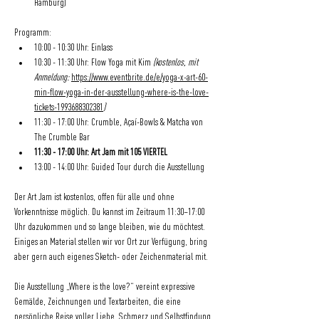
Hamburg)
Programm:
10:00 - 10:30 Uhr: Einlass
10:30 - 11:30 Uhr: Flow Yoga mit Kim 
(kostenlos, mit 
Anmeldung: 
https://www.eventbrite.de/e/yoga-x-art-60-
min-flow-yoga-in-der-ausstellung-where-is-the-love-
tickets-1993688302381
)
11:30 - 17:00 Uhr: Crumble, Açaí-Bowls & Matcha von 
The Crumble Bar
11:30 - 17:00 Uhr: Art Jam mit 105 VIERTEL
13:00 - 14:00 Uhr: Guided Tour durch die Ausstellung
Der Art Jam ist kostenlos, offen für alle und ohne 
Vorkenntnisse möglich. Du kannst im Zeitraum 11:30–17:00 
Uhr dazukommen und so lange bleiben, wie du möchtest. 
Einiges an Material stellen wir vor Ort zur Verfügung, bring 
aber gern auch eigenes Sketch- oder Zeichenmaterial mit.
Die Ausstellung „Where is the love?“ vereint expressive 
Gemälde, Zeichnungen und Textarbeiten, die eine 
persönliche Reise voller Liebe, Schmerz und Selbstfindung 