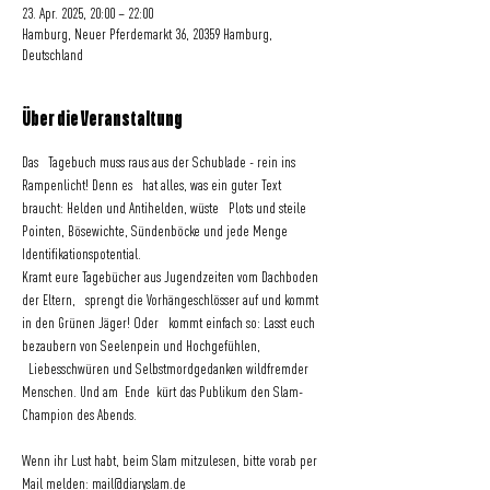
23. Apr. 2025, 20:00 – 22:00
Hamburg, Neuer Pferdemarkt 36, 20359 Hamburg,
Deutschland
Über die Veranstaltung
Das   Tagebuch muss raus aus der Schublade - rein ins 
Rampenlicht! Denn es   hat alles, was ein guter Text 
braucht: Helden und Antihelden, wüste   Plots und steile 
Pointen, Bösewichte, Sündenböcke und jede Menge 
Identifikationspotential.
Kramt eure Tagebücher aus Jugendzeiten vom Dachboden 
der Eltern,   sprengt die Vorhängeschlösser auf und kommt 
in den Grünen Jäger! Oder   kommt einfach so: Lasst euch 
bezaubern von Seelenpein und Hochgefühlen, 
  Liebesschwüren und Selbstmordgedanken wildfremder 
Menschen. Und am  Ende  kürt das Publikum den Slam-
Champion des Abends.
Wenn ihr Lust habt, beim Slam mitzulesen, bitte vorab per 
Mail melden: 
mail@diaryslam.de