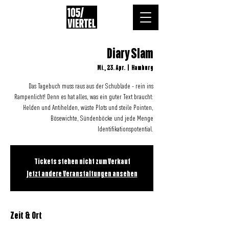
Diary Slam
Mi., 23. Apr.
  |  
Hamburg
Das Tagebuch muss raus aus der Schublade - rein ins
Rampenlicht! Denn es hat alles, was ein guter Text braucht:
Helden und Antihelden, wüste Plots und steile Pointen,
Bösewichte, Sündenböcke und jede Menge
Identifikationspotential.
Tickets stehen nicht zum Verkauf
Jetzt andere Veranstaltungen ansehen
Zeit & Ort