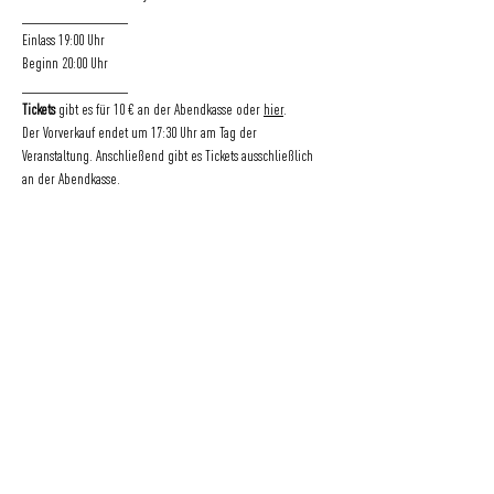
________________
Einlass 19:00 Uhr
Beginn 20:00 Uhr
________________
Tickets 
gibt es für 10 € an der Abendkasse oder 
hier
.
Der Vorverkauf endet um 17:30 Uhr am Tag der 
Veranstaltung. Anschließend gibt es Tickets ausschließlich 
an der Abendkasse.
KONTAKT