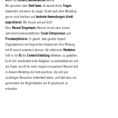
ᐅ
wie du 
Content zweitverwerten
 kannst
Wir sprechen über 
Best Cases
, du kannst deine 
Fragen
loswerden und wenn du magst, direkt nach dem Workshop 
gerne noch bleiben und 
konkrete Anwendungen direkt 
ausprobieren
. Wir freuen uns auf dich!
Über
 Manuel Dingemann
:
 Manuel ist seit über einem 
Jahrzehnt leidenschaftlicher 
Social Entrepreneur 
und 
Prozessoptimierer
. Er glaubt, dass gerade Impact-
Organisationen mit begrenzten Ressourcen ihre Wirkung 
mit KI enorm erweitern können. Als erfahrener 
Marketeer
hilft er mit 
KI 
die 
Content-Erstellung
 effektiver zu gestalten. 
Es ist Zeit, wiederkehrende Aufgaben zu automatisieren und 
die Power von KI für mehr Impact einzusetzen! Manuel teilt 
in diesem Workshop die best-practices, die sich aus 
unzähligen Versuchen entwickelt haben, und lädt dazu ein, 
gemeinsam die Möglichkeiten von KI spielerisch zu 
erkunden.