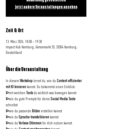
Anmeldung geschlossen
Jetzt andere Veranstaltungen ansehen
Zeit & Ort
13. März 2024, 18:00 – 19:30
Impact Hub Hamburg, Gänsemarkt 33, 20354 Hamburg,
Deutschland
Über die Veranstaltung
In diesem 
Workshop
 lernst du, wie du 
Content effizienter 
mit KI kreieren
 kannst. Du bekommst einen Einblick: 
ᐅ
mit welchen 
Tools 
du wirklich was bewegen kannst 
ᐅ
wie du gute Prompts für deine 
Social Media Texte
schreibst 
ᐅ
wie du passende 
Bilder
 erstellen kannst 
ᐅ
wie du 
Sprache transkribieren
 kannst 
ᐅ
wie du 
Vorlese-Stimmen
 für dich nutzen kannst 