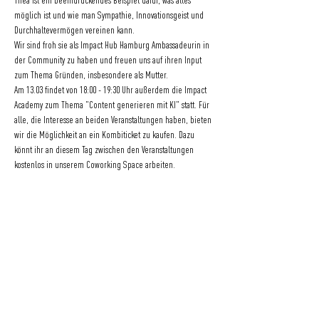
Thea ist ein beeindruckendes Beispiel dafür, was alles 
möglich ist und wie man Sympathie, Innovationsgeist und 
Durchhaltevermögen vereinen kann.
Wir sind froh sie als Impact Hub Hamburg Ambassadeurin in 
der Community zu haben und freuen uns auf ihren Input 
zum Thema Gründen, insbesondere als Mutter. 
Am 13.03 findet von 18:00 - 19:30 Uhr außerdem die Impact 
Academy zum Thema "
Content generieren mit KI
" statt. Für 
alle, die Interesse an beiden Veranstaltungen haben, bieten 
wir die Möglichkeit an ein Kombiticket zu kaufen. Dazu 
könnt ihr an diesem Tag zwischen den Veranstaltungen 
kostenlos in unserem Coworking Space arbeiten.