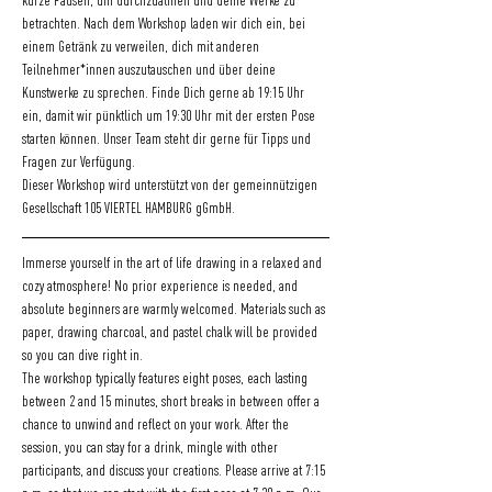
kurze Pausen, um durchzuatmen und deine Werke zu 
betrachten. Nach dem Workshop laden wir dich ein, bei 
einem Getränk zu verweilen, dich mit anderen 
Teilnehmer*innen auszutauschen und über deine 
Kunstwerke zu sprechen. Finde Dich gerne ab 19:15 Uhr 
ein, damit wir pünktlich um 19:30 Uhr mit der ersten Pose 
starten können. Unser Team steht dir gerne für Tipps und 
Fragen zur Verfügung.
Dieser Workshop wird unterstützt von der gemeinnützigen 
Gesellschaft 105 VIERTEL HAMBURG gGmbH.
Immerse yourself in the art of life drawing in a relaxed and 
cozy atmosphere! No prior experience is needed, and 
absolute beginners are warmly welcomed. Materials such as 
paper, drawing charcoal, and pastel chalk will be provided 
so you can dive right in.
The workshop typically features eight poses, each lasting 
between 2 and 15 minutes, short breaks in between offer a 
chance to unwind and reflect on your work. After the 
session, you can stay for a drink, mingle with other 
participants, and discuss your creations. Please arrive at 7:15 