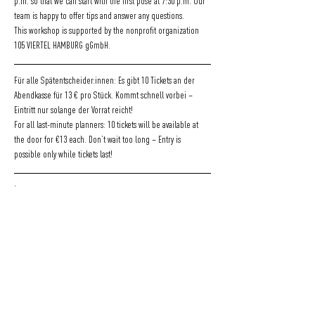
p.m. so that we can start with the first pose at 7:30 p.m. Our 
team is happy to offer tips and answer any questions.
This workshop is supported by the nonprofit organization 
105 VIERTEL HAMBURG gGmbH.
Für alle Spätentscheider:innen: Es gibt 10 Tickets an der 
Abendkasse für 13 € pro Stück. Kommt schnell vorbei – 
Eintritt nur solange der Vorrat reicht!
For all last-minute planners: 10 tickets will be available at 
the door for €13 each. Don’t wait too long – Entry is 
possible only while tickets last!
Instagram: 
https://www.instagram.com/lifedrawinghamburg
https://www.i
nstagram.com/105viertelkultur
Tickets: 
https://www.universe.com/users/105-viertel-hamburg-
ggmbh-ML3G5C