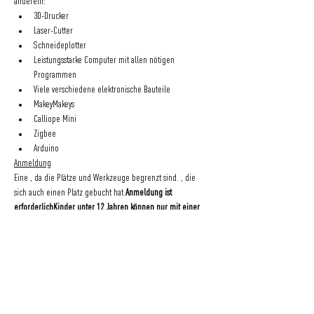
anderem:
3D-Drucker
Laser-Cutter
Schneideplotter
Leistungsstarke Computer mit allen nötigen 
Programmen
Viele verschiedene elektronische Bauteile
MakeyMakeys
Calliope Mini
Zigbee
Arduino
Anmeldung
Eine 
, da die Plätze und Werkzeuge begrenzt sind. 
, die 
sich auch einen Platz gebucht hat.
Anmeldung ist 
erforderlich
Kinder unter 12 Jahren können nur mit einer 
erwachsenen Begleitperson teilnehmen
Die Teilnahme ist 
. Wir freuen uns aber immer sehr über 
einen Beitrag in unserer 
, vor allem wenn ihr eure Werke 
mit nach Hause nehmt.
kostenfrei
Spendenbox
Wir freuen uns auf euch! Vorbeikommen und mitmachen!