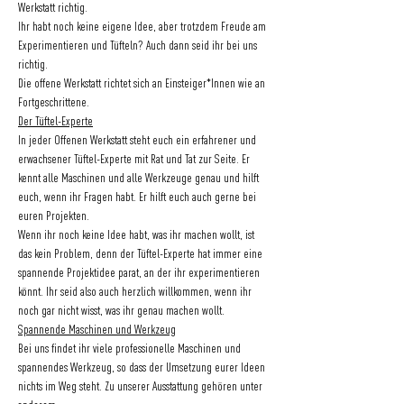
Werkstatt richtig.
Ihr habt noch keine eigene Idee, aber trotzdem Freude am 
Experimentieren und Tüfteln? Auch dann seid ihr bei uns 
richtig.
Die offene Werkstatt richtet sich an Einsteiger*Innen wie an 
Fortgeschrittene.
Der Tüftel-Experte
In jeder Offenen Werkstatt steht euch ein erfahrener und 
erwachsener Tüftel-Experte mit Rat und Tat zur Seite. Er 
kennt alle Maschinen und alle Werkzeuge genau und hilft 
euch, wenn ihr Fragen habt. Er hilft euch auch gerne bei 
euren Projekten.
Wenn ihr noch keine Idee habt, was ihr machen wollt, ist 
das kein Problem, denn der Tüftel-Experte hat immer eine 
spannende Projektidee parat, an der ihr experimentieren 
könnt. Ihr seid also auch herzlich willkommen, wenn ihr 
noch gar nicht wisst, was ihr genau machen wollt.
Spannende Maschinen und Werkzeug
Bei uns findet ihr viele professionelle Maschinen und 
spannendes Werkzeug, so dass der Umsetzung eurer Ideen 
nichts im Weg steht. Zu unserer Ausstattung gehören unter 