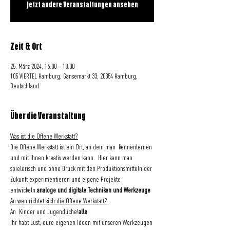
Jetzt andere Veranstaltungen ansehen
Zeit & Ort
25. März 2024, 16:00 – 18:00
105 VIERTEL Hamburg, Gänsemarkt 33, 20354 Hamburg,
Deutschland
Über die Veranstaltung
Was ist die Offene Werkstatt?
Die Offene Werkstatt ist ein Ort, an dem man 
 kennenlernen 
und mit ihnen kreativ werden kann.  Hier kann man 
spielerisch und ohne Druck mit den Produktionsmitteln der 
Zukunft experimentieren und eigene Projekte 
entwickeln.
analoge und digitale Techniken und Werkzeuge
An wen richtet sich die Offene Werkstatt?
An 
 Kinder und Jugendliche!
alle
Ihr habt Lust, eure eigenen Ideen mit unseren Werkzeugen 