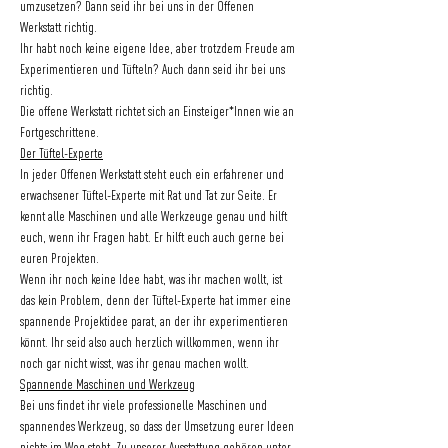
umzusetzen? Dann seid ihr bei uns in der Offenen 
Werkstatt richtig.
Ihr habt noch keine eigene Idee, aber trotzdem Freude am 
Experimentieren und Tüfteln? Auch dann seid ihr bei uns 
richtig.
Die offene Werkstatt richtet sich an Einsteiger*Innen wie an 
Fortgeschrittene.
Der Tüftel-Experte
In jeder Offenen Werkstatt steht euch ein erfahrener und 
erwachsener Tüftel-Experte mit Rat und Tat zur Seite. Er 
kennt alle Maschinen und alle Werkzeuge genau und hilft 
euch, wenn ihr Fragen habt. Er hilft euch auch gerne bei 
euren Projekten.
Wenn ihr noch keine Idee habt, was ihr machen wollt, ist 
das kein Problem, denn der Tüftel-Experte hat immer eine 
spannende Projektidee parat, an der ihr experimentieren 
könnt. Ihr seid also auch herzlich willkommen, wenn ihr 
noch gar nicht wisst, was ihr genau machen wollt.
Spannende Maschinen und Werkzeug
Bei uns findet ihr viele professionelle Maschinen und 
spannendes Werkzeug, so dass der Umsetzung eurer Ideen 