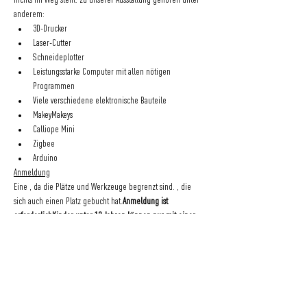
nichts im Weg steht. Zu unserer Ausstattung gehören unter 
anderem:
3D-Drucker
Laser-Cutter
Schneideplotter
Leistungsstarke Computer mit allen nötigen 
Programmen
Viele verschiedene elektronische Bauteile
MakeyMakeys
Calliope Mini
Zigbee
Arduino
Anmeldung
Eine 
, da die Plätze und Werkzeuge begrenzt sind. 
, die 
sich auch einen Platz gebucht hat.
Anmeldung ist 
erforderlich
Kinder unter 12 Jahren können nur mit einer 
erwachsenen Begleitperson teilnehmen
Die Teilnahme ist 
. Wir freuen uns aber immer sehr über 
einen Beitrag in unserer 
, vor allem wenn ihr eure Werke 
mit nach Hause nehmt.
kostenfrei
Spendenbox
Wir freuen uns auf euch! Vorbeikommen und mitmachen!