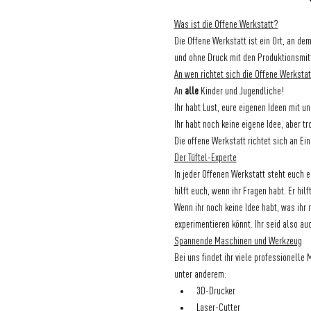
Was ist die Offene Werkstatt?
Die Offene Werkstatt ist ein Ort, an de
und ohne Druck mit den Produktionsmitt
An wen richtet sich die Offene Werksta
An 
alle
 Kinder und Jugendliche!
Ihr habt Lust, eure eigenen Ideen mit u
Ihr habt noch keine eigene Idee, aber t
Die offene Werkstatt richtet sich an Ei
Der Tüftel-Experte
In jeder Offenen Werkstatt steht euch e
hilft euch, wenn ihr Fragen habt. Er hil
Wenn ihr noch keine Idee habt, was ihr 
experimentieren könnt. Ihr seid also au
Spannende Maschinen und Werkzeug
Bei uns findet ihr viele professionell
unter anderem:
3D-Drucker
Laser-Cutter