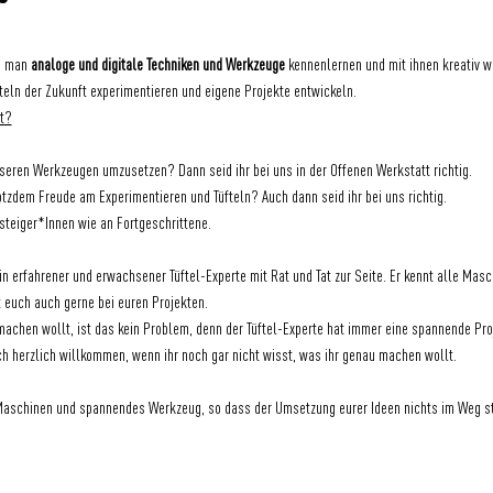
m man 
analoge und digitale Techniken und Werkzeuge
 kennenlernen und mit ihnen kreativ w
eln der Zukunft experimentieren und eigene Projekte entwickeln.
tt?
nseren Werkzeugen umzusetzen? Dann seid ihr bei uns in der Offenen Werkstatt richtig.
rotzdem Freude am Experimentieren und Tüfteln? Auch dann seid ihr bei uns richtig.
nsteiger*Innen wie an Fortgeschrittene.
in erfahrener und erwachsener Tüftel-Experte mit Rat und Tat zur Seite. Er kennt alle Ma
ft euch auch gerne bei euren Projekten.
machen wollt, ist das kein Problem, denn der Tüftel-Experte hat immer eine spannende Proje
ch herzlich willkommen, wenn ihr noch gar nicht wisst, was ihr genau machen wollt.
e Maschinen und spannendes Werkzeug, so dass der Umsetzung eurer Ideen nichts im Weg st