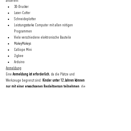
anderem:
3D-Drucker
Laser-Cutter
Schneideplotter
Leistungsstarke Computer mit allen nötigen 
Programmen
Viele verschiedene elektronische Bauteile
MakeyMakeys
Calliope Mini
Zigbee
Arduino
Anmeldung
Eine 
Anmeldung ist erforderlich
, da die Plätze und 
Werkzeuge begrenzt sind. 
Kinder unter 12 Jahren können 
nur mit einer erwachsenen Begleitperson teilnehmen
, die 
sich auch einen Platz gebucht hat.
Die Teilnahme ist 
kostenfrei
. Wir freuen uns aber immer 
sehr über einen Beitrag in unserer 
Spendenbox
, vor allem 
wenn ihr eure Werke mit nach Hause nehmt.
Wir freuen uns auf euch! Vorbeikommen und mitmachen!