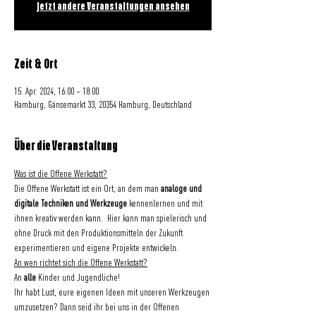
Jetzt andere Veranstaltungen ansehen
Zeit & Ort
15. Apr. 2024, 16:00 – 18:00
Hamburg, Gänsemarkt 33, 20354 Hamburg, Deutschland
Über die Veranstaltung
Was ist die Offene Werkstatt?
Die Offene Werkstatt ist ein Ort, an dem man 
analoge und 
digitale Techniken und Werkzeuge
 kennenlernen und mit 
ihnen kreativ werden kann.  Hier kann man spielerisch und 
ohne Druck mit den Produktionsmitteln der Zukunft 
experimentieren und eigene Projekte entwickeln.
An wen richtet sich die Offene Werkstatt?
An 
alle
 Kinder und Jugendliche!
Ihr habt Lust, eure eigenen Ideen mit unseren Werkzeugen 
umzusetzen? Dann seid ihr bei uns in der Offenen 