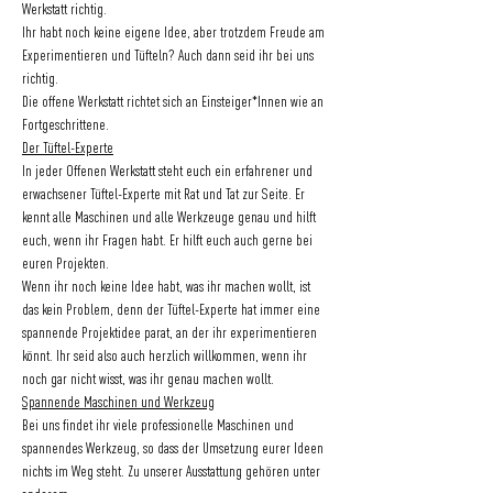
Werkstatt richtig.
Ihr habt noch keine eigene Idee, aber trotzdem Freude am 
Experimentieren und Tüfteln? Auch dann seid ihr bei uns 
richtig.
Die offene Werkstatt richtet sich an Einsteiger*Innen wie an 
Fortgeschrittene.
Der Tüftel-Experte
In jeder Offenen Werkstatt steht euch ein erfahrener und 
erwachsener Tüftel-Experte mit Rat und Tat zur Seite. Er 
kennt alle Maschinen und alle Werkzeuge genau und hilft 
euch, wenn ihr Fragen habt. Er hilft euch auch gerne bei 
euren Projekten.
Wenn ihr noch keine Idee habt, was ihr machen wollt, ist 
das kein Problem, denn der Tüftel-Experte hat immer eine 
spannende Projektidee parat, an der ihr experimentieren 
könnt. Ihr seid also auch herzlich willkommen, wenn ihr 
noch gar nicht wisst, was ihr genau machen wollt.
Spannende Maschinen und Werkzeug
Bei uns findet ihr viele professionelle Maschinen und 
spannendes Werkzeug, so dass der Umsetzung eurer Ideen 
nichts im Weg steht. Zu unserer Ausstattung gehören unter 