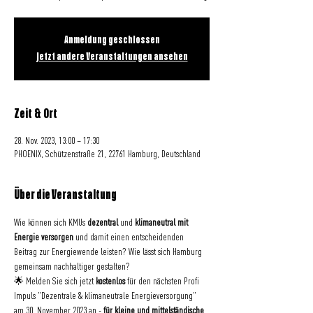
Anmeldung geschlossen
Jetzt andere Veranstaltungen ansehen
Zeit & Ort
28. Nov. 2023, 13:00 – 17:30
PHOENIX, Schützenstraße 21, 22761 Hamburg, Deutschland
Über die Veranstaltung
Wie können sich KMUs 
dezentral 
und 
klimaneutral mit 
Energie versorgen 
und damit einen entscheidenden 
Beitrag zur Energiewende leisten? Wie lässt sich Hamburg 
gemeinsam nachhaltiger gestalten?
🌟 Melden Sie sich jetzt 
kostenlos
 für den nächsten Profi 
Impuls "Dezentrale & klimaneutrale Energieversorgung" 
am 30. November 2023 an - 
für kleine und mittelständische 