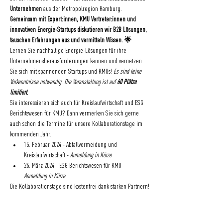
Unternehmen
 aus der Metropolregion Hamburg.
Gemeinsam mit Expert:innen, KMU Vertreter:innen und 
innovativen Energie-Startups diskutieren wir B2B Lösungen, 
tauschen Erfahrungen aus und vermitteln Wissen. 🌟
Lernen Sie nachhaltige Energie-Lösungen für ihre 
Unternehmensherausforderungen kennen und vernetzen 
Sie sich mit spannenden Startups und KMUs! 
Es sind keine 
Vorkenntnisse notwendig. Die Veranstaltung ist auf
 60 Plätze 
limitiert
.
Sie interessieren sich auch für Kreislaufwirtschaft und ESG 
Berichtswesen für KMU? Dann vermerken Sie sich gerne 
auch schon die Termine für unsere Kollaborationstage im 
kommenden Jahr.
15. Februar 2024 - Abfallvermeidung und 
Kreislaufwirtschaft - 
Anmeldung in Kürze
26. März 2024 - ESG Berichtswesen für KMU - 
Anmeldung in Kürze
Die Kollaborationstage sind kostenfrei dank starken Partnern!