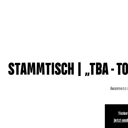
WIRKUNG
RÄUME
VERANSTALT
STAMMTISCH | „TBA - T
Awareness i
Ticke
Jetzt an