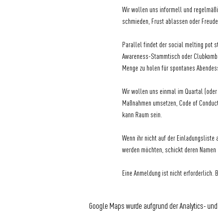
Wir wollen uns informell und regelmäß
schmieden, Frust ablassen oder Freude 
Parallel findet der social melting pot 
Awareness-Stammtisch oder Clubkombinat
Menge zu holen für spontanes Abendess
Wir wollen uns einmal im Quartal (oder
Maßnahmen umsetzen, Code of Conduct, 
kann Raum sein.
Wenn ihr nicht auf der Einladungsliste
werden möchten, schickt deren Namen un
Eine Anmeldung ist nicht erforderlich. 
Google Maps wurde aufgrund der Analytics- und 