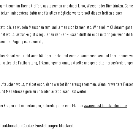
ig mit euch im Thema treffen, austauschen und dabei Limo, Wasser oder Bier trinken. Ge
teilen, mindestens dafür und für alles mögliche weitere soll dieses Treffen dienen.
statt, d.h. es wuseln Menschen rum und lernen sich kennen etc. Wir sind im Clubraum ganz 
 wollt. Getränke gibt’s regulär an der Bar – Essen dürft ihr euch mitbringen, wenn ihr h
en. Der Zugang ist ebenerdig.
 bei Bedarf vielleicht auch häufiger) locker mit euch zusammensetzen und über Themen wie
kollegiale Fallberatung, Erkennungsmerkmal, aktuelle und generelle Herausforderungen
 auftauchen wollt, meldet euch, dann werdet ihr herausgenommen. Wenn ihr weitere Person
d Mailadresse gern zu und/oder leitet diesen Text weiter.
Bei Fragen und Anmerkungen, schreibt gerne eine Mail an 
awareness@clubkombinat.de
funktionalen Cookie-Einstellungen blockiert.