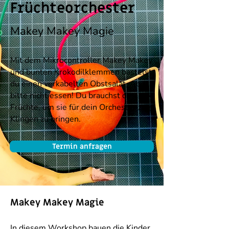
Früchteorchester
Makey Makey Magie
Mit dem Mikrocontroller Makey Makey
und bunten Krokodilklemmen bastelst
du einen verkabelten Obstsalat. Aber
bitte nicht essen! Du brauchst die
Früchte, um sie für dein Orchester zum
Klingen zu bringen.
Termin anfragen
Makey Makey Magie
In diesem Workshop bauen die Kinder 