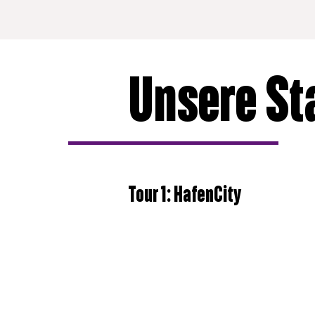
Unsere St
Tour 1: HafenCity