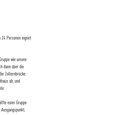
s 24 Personen eignet
 Gruppe wie unsere
ch dann über die
die Zollernbrücke.
thaus ab, und
le.
älfte eurer Gruppe
m Ausgangspunkt,