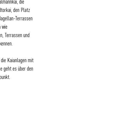
almannkai, die
orkai, den Platz
Magellan-Terrassen
n wie
n, Terrassen und
kennen.
r die Kaianlagen mit
be geht es über den
punkt.