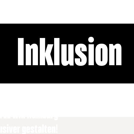
WIRKUNG
RÄUME
VERANSTALT
Inklusion
TEL will Hamburg
usiver gestalten!