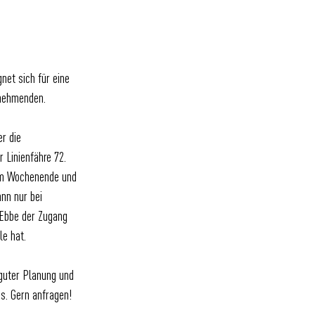
net sich für eine
lnehmenden.
er die
 Linienfähre 72.
am Wochenende und
ann nur bei
 Ebbe der Zugang
le hat.
guter Planung und
s. Gern anfragen!