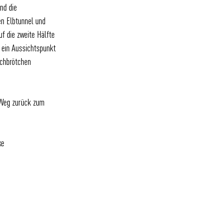
nd die
n Elbtunnel und
uf die zweite Hälfte
h ein Aussichtspunkt
schbrötchen
 Weg zurück zum
ke