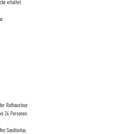
ücke erhaltet.
ke
 der Rathaustour
bis 24 Personen.
 Am Sandtorkai,