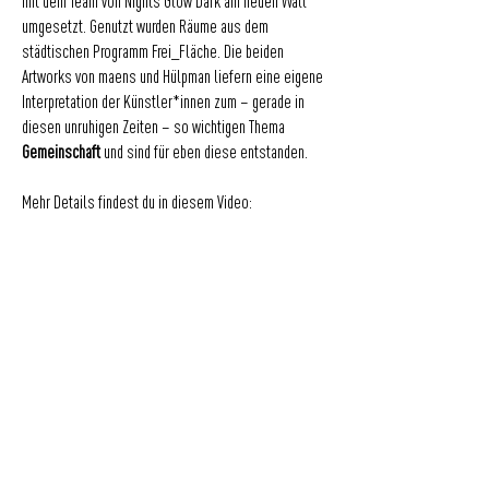
mit dem Team von Nights Glow Dark am neuen Wall
umgesetzt. Genutzt wurden Räume aus dem
städtischen Programm Frei_Fläche. Die beiden
Artworks von maens und Hülpman liefern eine eigene
Interpretation der Künstler*innen zum – gerade in
diesen unruhigen Zeiten – so wichtigen Thema
Gemeinschaft
und sind für eben diese entstanden.
Mehr Details findest du in diesem Video:
Für Fragen geht’s hier zum Kontakt