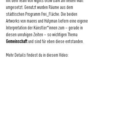
mit dem Team von Nights Glow Dark am neuen Wall
umgesetzt. Genutzt wurden Räume aus dem
städtischen Programm Frei_Fläche. Die beiden
Artworks von maens und Hülpman liefern eine eigene
Interpretation der Künstler*innen zum – gerade in
diesen unruhigen Zeiten – so wichtigen Thema
Gemeinschaft
und sind für eben diese entstanden.
Mehr Details findest du in diesem Video:
Für Fragen geht’s hier zum Kontakt