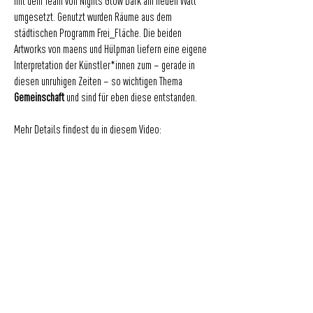
mit dem Team von Nights Glow Dark am neuen Wall
umgesetzt. Genutzt wurden Räume aus dem
städtischen Programm Frei_Fläche. Die beiden
Artworks von maens und Hülpman liefern eine eigene
Interpretation der Künstler*innen zum – gerade in
diesen unruhigen Zeiten – so wichtigen Thema
Gemeinschaft
und sind für eben diese entstanden.
Mehr Details findest du in diesem Video:
Für Fragen geht’s hier zum Kontakt